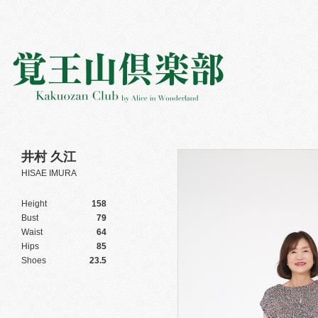
井村 久江
HISAE IMURA
Height
158
Bust
79
Waist
64
Hips
85
Shoes
23.5